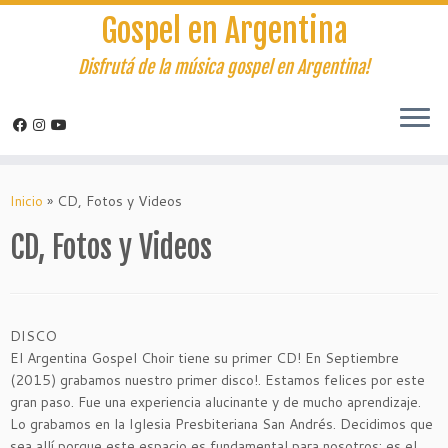
Gospel en Argentina
Disfrutá de la música gospel en Argentina!
Saltar
al
Inicio
»
CD, Fotos y Videos
contenido
CD, Fotos y Videos
DISCO
El Argentina Gospel Choir tiene su primer CD! En Septiembre
(2015) grabamos nuestro primer disco!. Estamos felices por este
gran paso. Fue una experiencia alucinante y de mucho aprendizaje.
Lo grabamos en la Iglesia Presbiteriana San Andrés. Decidimos que
sea allí porque este espacio es fundamental para nosotros; es el