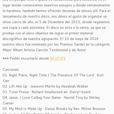
lugar donde comenzamos nuestros ensayos y donde semanalmente
lo hacemos; también hemos ofrecido decenas de shows allí. Para el
lanzamiento de nuestro disco, nos dimos el gusto de organizar un
show cierre de año, el 5 de Diciembre del 2015, donde regalamos
una copia a cada asistente. El disco no esta a la venta, ya que se
produjo con el único objetivo de lograr el primer material
discográfico de nuestra agrupación. El 10 de mayo de 2016
nuestro disco fue nominado por los Premios Gardel en la categoría:
Mejor Álbum Artista Canción Testimonial y de Autor.
>>>
Podés escucharlo desde
SPOTIFY
.
Canciones:
01. Right Place, Right Time / The Presence Of The Lord · Kurt
Carr
02. Lift Him Up · Joeworn Martin by Hezekiah Walker
03. Total Praise · Richard Smallwood arr. Darryl Izzard
04. Jesus, I Love Calling Your Name · Harold Troy by Shirley
Caesar
05. My Mind Is Made Up · Darius Brooks by Rev. Milton Brunson