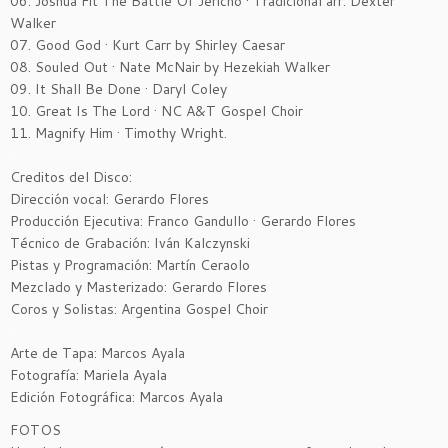
06. Joshua Fit The Battle Of Jericho · Tradicional arr. Dexter
Walker
07. Good God · Kurt Carr by Shirley Caesar
08. Souled Out · Nate McNair by Hezekiah Walker
09. It Shall Be Done · Daryl Coley
10. Great Is The Lord · NC A&T Gospel Choir
11. Magnify Him · Timothy Wright.
.
Creditos del Disco:
Dirección vocal: Gerardo Flores
Producción Ejecutiva: Franco Gandullo · Gerardo Flores
Técnico de Grabación: Iván Kalczynski
Pistas y Programación: Martín Ceraolo
Mezclado y Masterizado: Gerardo Flores
Coros y Solistas: Argentina Gospel Choir
.
Arte de Tapa: Marcos Ayala
Fotografía: Mariela Ayala
Edición Fotográfica: Marcos Ayala
FOTOS