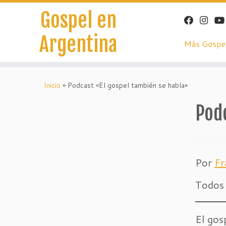
Gospel en
Argentina
Más Gospe
Saltar
al
Inicio
»
Podcast «El gospel también se habla»
contenido
Pod
Por
Fr
Todos 
El gos