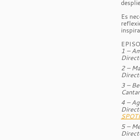
despli
Es nec
reflex
inspira
EPIS
1 – A
Direct
2 – Ma
Direct
3 – Be
Canta
4 – Ag
Direct
SPOTI
5 – Me
Direct