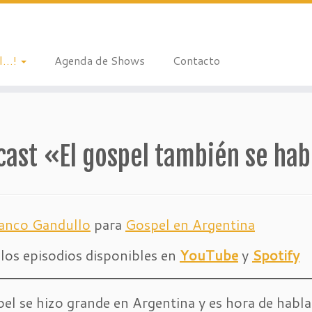
l…!
Agenda de Shows
Contacto
cast «El gospel también se ha
anco Gandullo
para
Gospel en Argentina
los episodios disponibles en
YouTube
y
Spotify
pel se hizo grande en Argentina y es hora de hablar