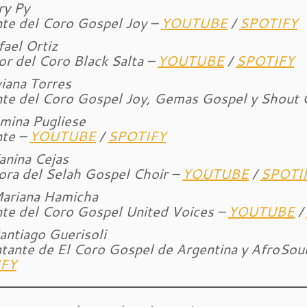
ry Py
te del Coro Gospel Joy –
YOUTUBE
/
SPOTIFY
fael Ortiz
or del Coro Black Salta –
YOUTUBE
/
SPOTIFY
viana Torres
te del Coro Gospel Joy, Gemas Gospel y Shout 
mina Pugliese
nte –
YOUTUBE
/
SPOTIFY
anina Cejas
ora del Selah Gospel Choir –
YOUTUBE
/
SPOTI
Mariana Hamicha
te del Coro Gospel United Voices –
YOUTUBE
/
antiago Guerisoli
tante de El Coro Gospel de Argentina y AfroSo
FY