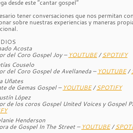
ega desde este “cantar gospel”
esario tener conversaciones que nos permitan con
ionar sobre nuestras experiencias y maneras propia
cional.
ODIOS
mado Acosta
or del Coro Gospel Joy –
YOUTUBE
/
SPOTIFY
tías Couselo
or del Coro Gospel de Avellaneda –
YOUTUBE
/
a Uñates
nte de Gemas Gospel –
YOUTUBE
/
SPOTIFY
ustín López
or de los coros Gospel United Voices y Gospel P
FY
lanie Henderson
ora de Gospel In The Street –
YOUTUBE
/
SPOT