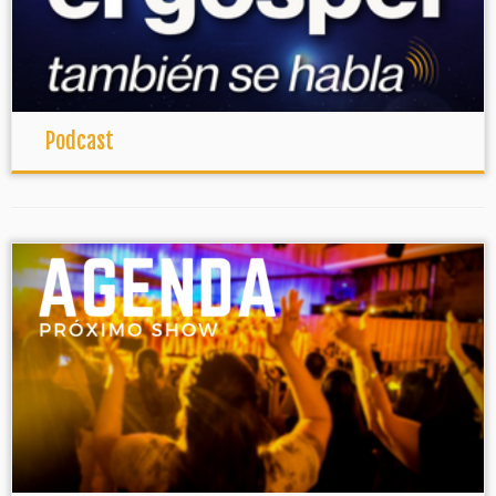
Podcast