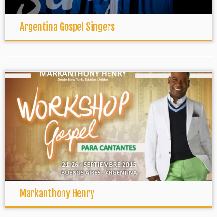
Argentina Gospel Singers
Markanthony Henry