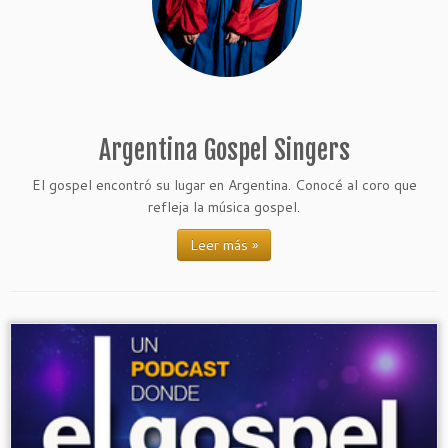
Argentina Gospel Singers
El gospel encontró su lugar en Argentina. Conocé al coro que
refleja la música gospel.
Leer más »